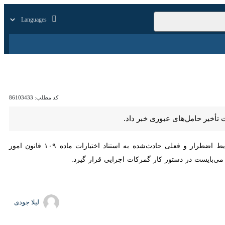
زار
زندگی
سایر
کد مطلب:
86103433
، گمرک ایران در اطلاعیه‌ای اعلام کرد: بر اساس بخشنامه دفتر ترانزیت گمرک، با توجه به شرایط اضطرار و فعلی حادث‌شده به استناد اختیارات ماده ۱۰۹ قانون امور گمرکی در صورت
لیلا جودی