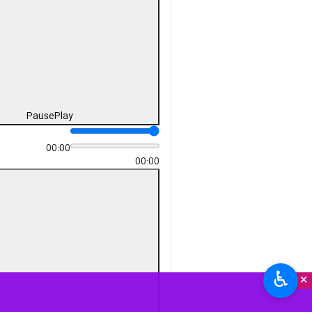
Pause
Play
00:00
00:00
♿︎
×