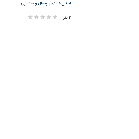
دریافت
88 MB
استان‌ها
چهارمحال و بختیاری
۲ نفر
برچسب‌ها
شهرکرد
جامعه عشایری
چهارمحال وبختیاری
پروندهٔ خبری
انتخاب سومین رهبر انقلاب
اسلامی ایران
نظر شما