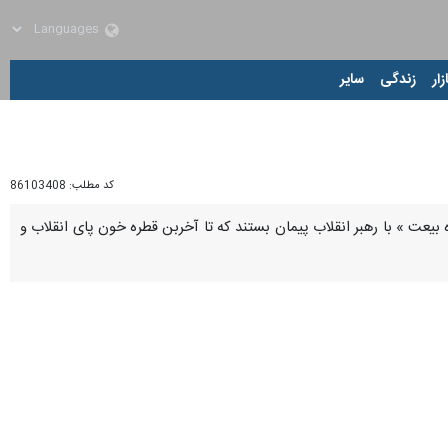
زار
زندگی
سایر
کد مطلب:
86103408
 بیعت » با رهبر انقلاب پیمان بستند که تا آخربن قطره خون پای انقلاب و