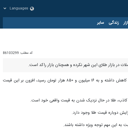
زار
زندگی
سایر
کد مطلب:
86103299