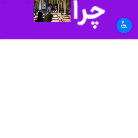
وی بیان کرد: هرچند جهش قیمت طلا در 
رییس اتحادیه صنف فروشندگان طلا، نقره
♿︎
تقی زادگان تاکید کرد: خرید و فروش ط
استان‌ها
خراسان رضوی
۰ نفر
برچسب‌ها
بازار طلا
مشهد
اصناف
اخبار مرتبط