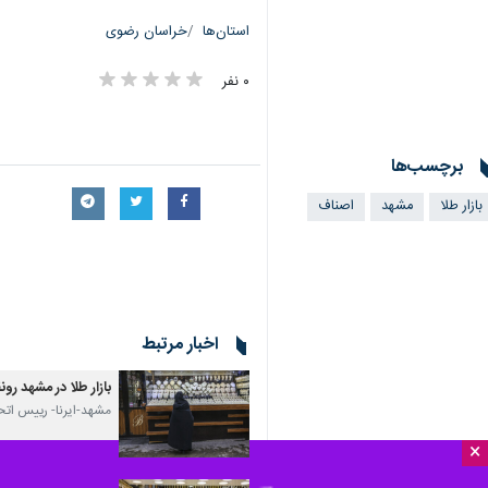
مشهد-ایرنا- رییس اتحادیه صنف طلا، نقره و جواهر مشهد گفت: کاهش قیمت طلا 
یوسف تقی زادگان روز دوشنبه در گفتگو 
اونس جهانی طلا نیز ۵۰ دلار کاهش داشته است.
×