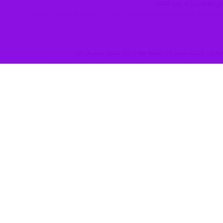
بهمن و اوایل اسفندماه عمدتا حبابی و کاذب بود و با از بین رفتن این قی
 و جواهر مشهد شرایط کنونی بازار طلا را نامتعادل دانست و گفت: احتمال افز
لای آب شده، فروش طلای شکسته در بازار مشهد ممنوع است و شهروندان نسبت