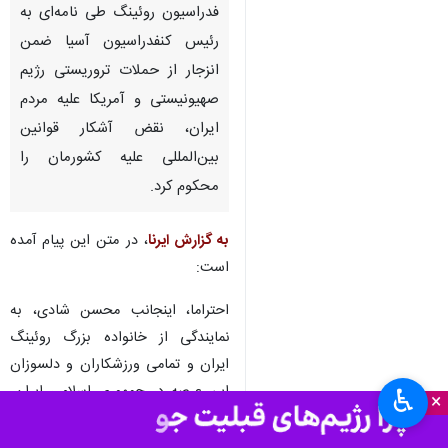
فدراسیون روئینگ طی نامه‌ای به
رئیس کنفدراسیون آسیا ضمن
انزجار از حملات تروریستی رژیم
صهیونیستی و آمریکا علیه مردم
ایران، نقض آشکار قوانین
بین‌المللی علیه کشورمان را
محکوم کرد.
به گزارش ایرنا
، در متن این پیام آمده
است:
احتراما، اینجانب محسن شادی، به
نمایندگی از خانواده بزرگ روئینگ
ایران و تمامی ورزشکاران و دلسوزان
این عرصه در جمهوری اسلامی ایران،
♿︎
×
مراتب اعتراض شدید و انزجار عمیق
خود را از جنایات وحشیانه و مستمر