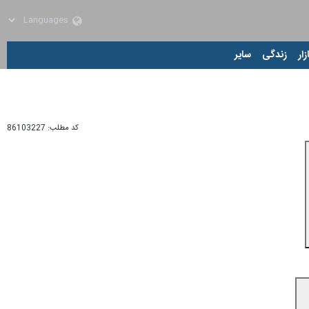
زار
زندگی
سایر
کد مطلب:
86103227