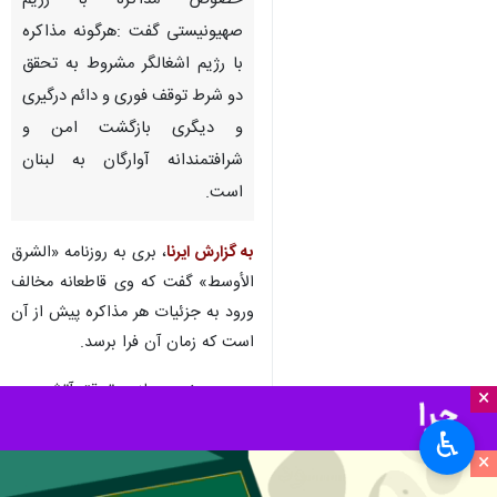
خصوص مذاکره با رژیم
صهیونیستی گفت :هرگونه مذاکره
با رژیم اشغالگر مشروط به تحقق
دو شرط توقف فوری و دائم درگیری
و دیگری بازگشت امن و
شرافتمندانه آوارگان به لبنان
است.
به گزارش ایرنا
، بری به روزنامه «الشرق
الأوسط» گفت که وی قاطعانه مخالف
ورود به جزئیات هر مذاکره پیش از آن
است که زمان آن فرا برسد.
بری همچنین بر لزوم تحقق آتش بس
×
واقعی و اقدام به یک اقدام سیاسی
♿︎
بعدی تاکید کرد.
×