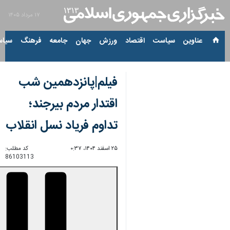
۱۷ مرداد ۱۴۰۵
عناوین‌
سیاست
اقتصاد
ورزش
جهان
جامعه
فرهنگ
سیاس
فیلم|پانزدهمین شب
اقتدار مردم بیرجند؛
تداوم فریاد نسل انقلاب
۲۵ اسفند ۱۴۰۴، ۰:۳۷
کد مطلب:
86103113