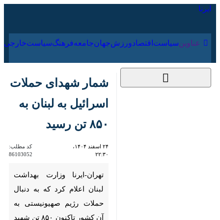
۱۷ مرداد ۱۴۰۵
عناوین‌
سیاست
اقتصاد
ورزش
جهان
جامعه
فرهنگ
شمار شهدای حملات
اسرائیل به لبنان به
۸۵۰ تن رسید
۲۴ اسفند ۱۴۰۴،
کد مطلب:
86103052
۲۲:۳۰
تهران-ایرنا وزارت بهداشت لبنان
اعلام کرد که به دنبال حملات
رژیم صهیونیستی به آن کشور
تاکنون ۸۵۰ تن شهید شدند.