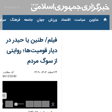
۱۶ مرداد ۱۴۰۵
عناوین‌
سیاست
اقتصاد
ورزش
جهان
جامعه
فرهنگ
سیاس
فیلم/ طنین یا حیدر در
دیار قومیت‌ها؛ روایتی
از سوگ مردم
۲۴ اسفند ۱۴۰۴، ۲۲:۲۰
کد مطلب:
86103040
Unmute
Settings
PIP
Enter
Download