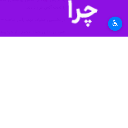
را تحت آتش قرار دادند.
در نخستین عملیات مهم، رأس ساعت ۰۶:۰۰ صبح، پایگاه هوایی «پالماخیم» واقع در جنوب تل‌آویو که در فاصله ۱۴۰ کیلومتری از مرز لبنان قرار دارد، هدف یک موشک ویژه قرار گرفت.
♿︎
همزمان با این حمله، تجمعی از خودروه
دادند. همچنین در همان زمان، مجتمع ص
هدف‌گیری شد.
تمامی این عملیات‌ها با شعار «دفاع از 
حزب‌الله لبنان روزانه با انجام ده‌ها ع
این عملیات‌ها در پاسخ به تجاوزات رژیم
جهان
آسیای غربی