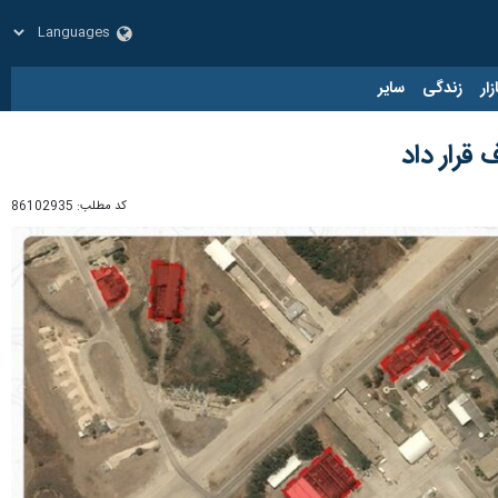
زار
زندگی
سایر
قرار داد
کد مطلب:
86102935