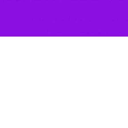
اسکادرانی از پهپادهای مسلح مورد حمله قرار گرفت.
ی گسترش دامنه پاسخ‌ها، مجاهدان مقاومت ساعت ۰۸:۳۰ صبح سامانه پدافند هوایی ارتش اسرائیل در منطقه «معالوت» را با یک شلیک موشک هدف قرار
لات موشکی قرار گرفت.
ظهر خبر داد که طی آن و در راستای اجرای هشدارهای قبلی، شهر «نهاریا» در شمال فلسطین اشغالی با یک موج راکتی