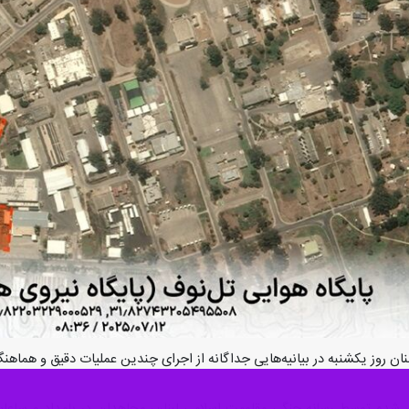
بنان روز یکشنبه در بیانیه‌هایی جداگانه از اجرای چندین عملیات دقیق و هما
در شده توسط رسانه جنگی مقاومت اسلامی لبنان، مجاهدان در بامداد و ساع