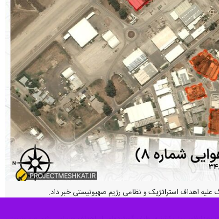
هنگ علیه اهداف استراتژیک و نظامی رژیم صهیونیستی خبر داد.
ات بعدازظهر روز یکشنبه، طیف گسترده‌ای از اهداف حساس رژیم صهیونیستی