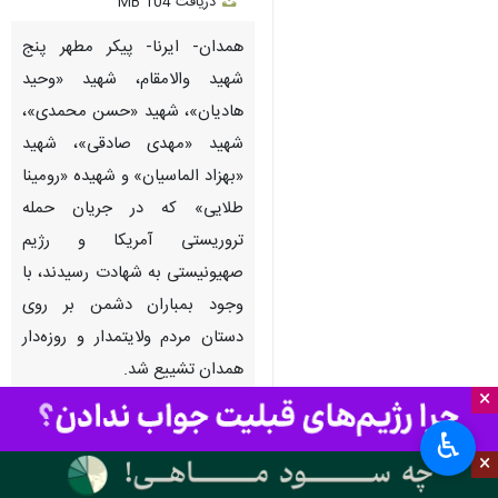
دریافت
104 MB
fullscreen
همدان- ایرنا- پیکر مطهر پنج
شهید والامقام، شهید «وحید
هادیان»، شهید «حسن محمدی»،
شهید «مهدی صادقی»، شهید
«بهزاد الماسیان» و شهیده «رومینا
طلایی» که در جریان حمله
تروریستی آمریکا و رژیم
صهیونیستی به شهادت رسیدند، با
وجود بمباران دشمن بر روی
دستان مردم ولایتمدار و روزه‌دار
همدان تشییع شد.
×
♿︎
به گزارش ایرنا
، این مراسم امروز
×
یکشنبه در حالی برگزار شد که دشمن