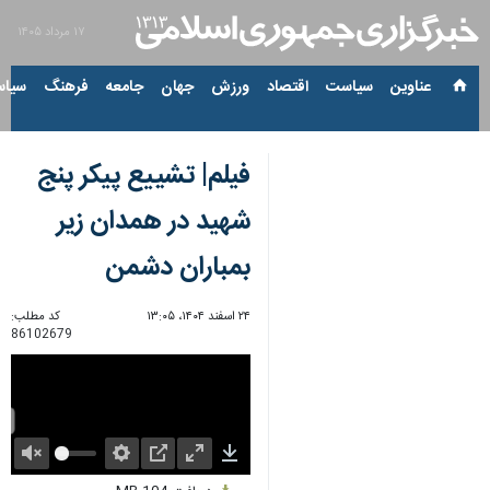
۱۷ مرداد ۱۴۰۵
عناوین‌
سیاست
اقتصاد
ورزش
جهان
جامعه
فرهنگ
سیاس
فیلم| تشییع پیکر پنج
شهید در همدان زیر
بمباران دشمن
۲۴ اسفند ۱۴۰۴، ۱۳:۰۵
کد مطلب:
86102679
Unmute
Settings
PIP
Enter
Download