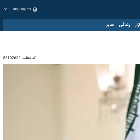
زار
زندگی
سایر
کد مطلب:
86102609