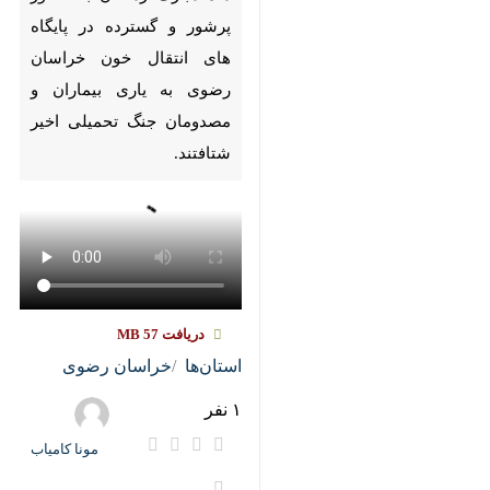
Pause
Play
00:00
00:00
♿︎