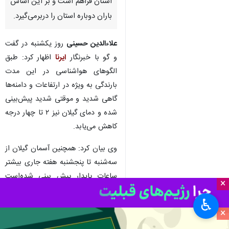
رشت- ایرنا- کارشناس هواشناسی
گیلان گفت: بر اساس نقشه‌های
هواشناسی شرایط برای بارش
باران از بعدازظهر امروز (یکشنبه)
تا ساعات پایانی فردا (دوشنبه) در
استان فراهم است و بر این اساس
باران دوباره استان را دربرمی‌گیرد.
علاءالدین حسینی
روز یکشنبه در گفت
و گو با خبرنگار
ایرنا
اظهار کرد: طبق
الگوهای هواشناسی در این مدت
بارندگی به ویژه در ارتفاعات و دامنه‌ها
گاهی شدید و موقتی شدید پیش‌بینی
×
شده و دمای گیلان نیز ۲ تا چهار درجه
کاهش می‌یابد.
♿︎
×
وی بیان کرد: همچنین آسمان گیلان از