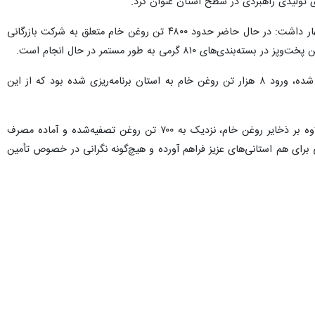
ی تولیدی راهبردی در سطح استان عنوان کرد.
سرپرست اداره کل غله و خدمات بازرگانی استان مازندران نیز در حاشیه این بازدید، با ارائه آماری از موجودی کالا، اظهار داشت: در حال حاضر حدود ۴۸۰۰ تن روغن خام متعلق به شرکت بازرگانی
می به طور مستمر در حال انجام است.
سید محمد جعفری با اشاره به جزئیات قرارداد استراتژیک میان دولت و بخش خصوصی افزود: طبق قرارداد منعقد شده، ورود ۸ هزار تن روغن خام به استان برنامه‌ریزی شده بود که از این
سرپرست اداره کل غله مازندران با تأکید بر اشراف کامل بر نیاز بازار داخلی استان، خاطرنشان کرد: در حال حاضر علاوه بر ذخایر روغن خام، نزدیک به ۷۰۰ تن روغن تصفیه‌شده و آماده مصرف
 برای هم استانی‌های عزیز فراهم آورده و هیچ‌گونه نگرانی در خصوص تأمین