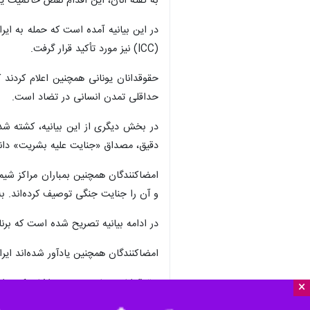
تهران - ایرنا - ۱۰۰ حقوقدان یونانی با صدور بیانیه‌ای مشترک، تجاوز آمریکا و رژیم‌صهیونیستی به ایران را محکوم و آن را یک «جنایت علیه بشریت» توصیف کردند.
×