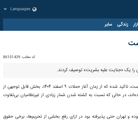
زار
زندگی
سایر
است
کد مطلب:
86101439