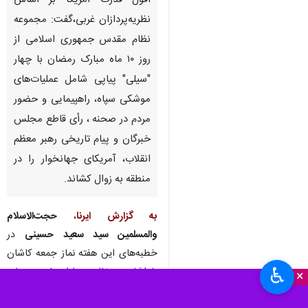
افول قدرت آمریکا بر اساس
نظریه‌پردازان غربی،گفت: مجموعه
نظام مقدس جمهوری اسلامی از
روز ۱۰ ماه مبارک رمضان با چهار
"سیلی" پیاپی شامل عملیات‌های
موشکی سپاه، راهپیمایی و حضور
مردم در صحنه ، رأی قاطع مجلس
خبرگان و پیام تاریخی رهبر معظم
انقلاب، آمریکای جهانخوار را در
منطقه به زوال کشاند.
به گزارش ایرنا
،
حجت‌الاسلام
والمسلمین سید سعید حسینی
در
خطبه‌های این هفته نماز جمعه کاشان
♿︎
با اشاره به نظریه‌پردازان غربی درباره
×
افول آمریکا، افزود: بزرگان قرن