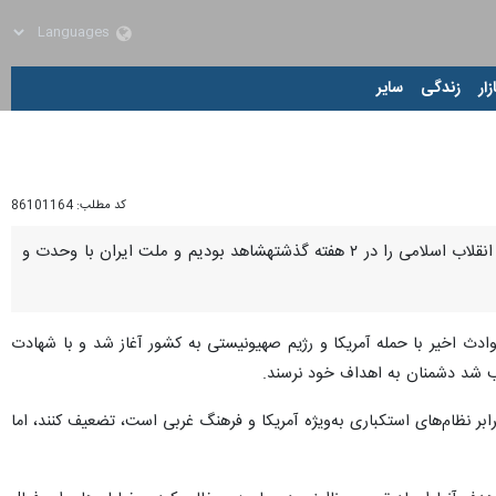
زار
زندگی
سایر
کد مطلب:
86101164
قزوین - ایرنا - نماینده ولی فقیه در استان و امام جمعه قزوین گفت: پرمخاطره‌ترین و حساس‌ترین مقاطع تاریخ انقلاب اسلامی را در ۲ هفته گذشتهشاهد بودیم و ملت ایران با وحدت و
ادث اخیر با حمله آمریکا و رژیم صهیونیستی به کشور آغاز شد و با شهادت
جب شد دشمنان به اهداف خود نرسند.
ابر نظام‌های استکباری به‌ویژه آمریکا و فرهنگ غربی است، تضعیف کنند، اما