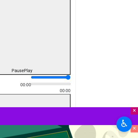
Pause
Play
00:00
00:00
×
♿︎
×