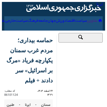
۱۶ مرداد ۱۴۰۵
عناوین‌
سیاست
اقتصاد
ورزش
جهان
جامعه
فرهنگ
سیاس
حماسه بیداری؛ مردم
غرب سمنان یکپارچه
فریاد «مرگ بر اسرائیل»
سر دادند + فیلم
۲۲ اسفند ۱۴۰۴، ۱۳:۴۱
کد مطلب:
86101124
سمنان - ایرنا - طنین غرورآفرین
«الله اکبر» و فریادهای رسای «مرگ