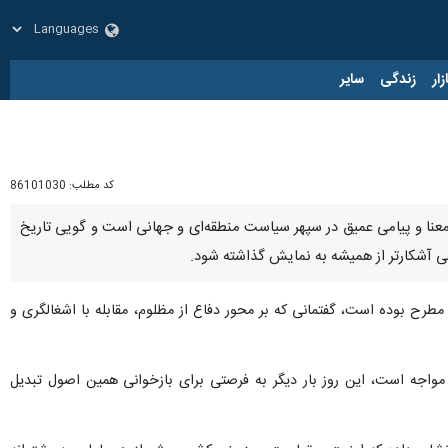
زار
زندگی
سایر
کد مطلب:
86101030