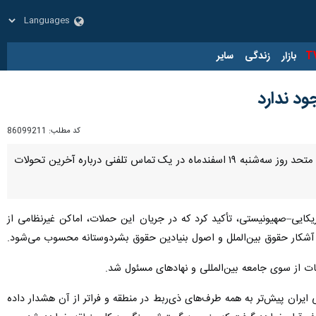
زار
زندگی
سایر
ود ندارد
کد مطلب:
86099211
تهران- ایرنا- «سیدعباس عراقچی» وزیر امور خارجه جمهوری اسلامی ایران و «آنتونیو گوترش» دبیرکل سازمان ملل متحد روز سه‌شنبه ۱۹ اسفندماه در یک تماس تلفنی درباره آخرین تحولات
یکایی–صهیونیستی، تأکید کرد که در جریان این حملات، اماکن غیرنظامی از
قض آشکار حقوق بین‌الملل و اصول بنیادین حقوق بشردوستانه محسوب می‌شود.
ت از سوی جامعه بین‌المللی و نهادهای مسئول شد.
ایران پیش‌تر به همه طرف‌های ذی‌ربط در منطقه و فراتر از آن هشدار داده