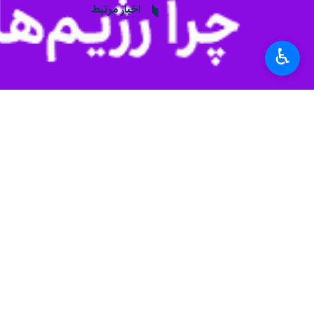
اخبار مرتبط
فیلم| حضور حماسی 
♿︎
بروجرد - ایرنا - مرد
فیلم| تصاویر هوایی ا
خرم‌آباد - ایرنا - مر
امام جمعه موقت خرم‌آباد: مردم 
خرم‌آباد - ایرنا - ام
نظر شما