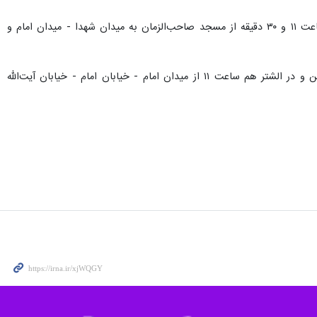
در شهرستان دورود نیز راهپیمایی ساعت ۱۱ و ۳۰ دقیقه از میدان امام حسین به مصلی نمازجمعه و در کوهدشت ساعت ۱۱ و ۳۰ دقیقه از مسجد صاحب‌الزمان به میدان شهدا - میدان امام و
راهپیمایی مردم شهر پلدختر نیز ساعت ۱۱ از میدان شهید بهشتی - خیابان معلم جنوبی به سمت مسجد امیرالمؤمنین و در الشتر هم ساعت ۱۱ از میدان امام - خیابان امام - خیابان آیت‌الله