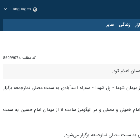
زار
زندگی
سایر
کد مطلب:
86099074
تان اعلام کرد.
تبلیغات اسلامی راهپیمایی روز جهانی قدس در خرم‌آباد ساعت ۱۰ صبح از میدان شهدا - پل شهدا - سه‌راه اسدآبادی به سمت مصلی نمازجمعه برگزار
راهپیمایی در بروجرد ساعت ۱۰ و ۳۰ دقیقه از میدان شهدا، چهار راه باغ میری ، خیابان بحر العلوم به سمت مسجد امام خمینی و مصلی و در الیگودرز ساعت ۱۱ از میدان امام حسین به سمت