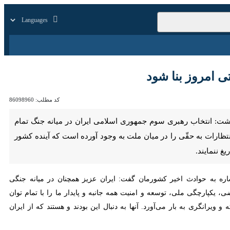
زار
زندگی
سایر
روز بنا شود
کد مطلب:
86098960