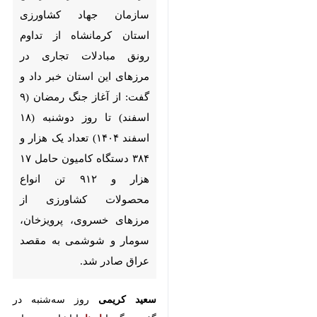
جهاد کشاورزی استان کرمانشاه
از تداوم رونق مبادلات تجاری در
مرزهای این استان خبر داد و
گفت: از آغاز جنگ رمضان (۹
اسفند) تا روز دوشنبه (۱۸ اسفند
۱۴۰۴) تعداد یک هزار و ۳۸۴
دستگاه کامیون حامل ۱۷ هزار و
۹۱۲ تن انواع محصولات
کشاورزی از مرزهای خسروی،
پرویزخان، سومار و شوشمی به
مقصد عراق صادر شد.
سعید کریمی
روز سه‌شنبه در گفت و
گو با
ایرنا
با اشاره به سایر مبادلات
♿︎
×
مرزی در این بازده ۱۰ روزه افزود:
در این مدت ۲ هزار و ۷۲۳ تن