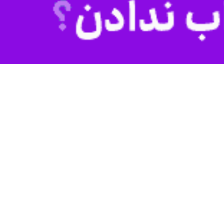
ژیم صهیونیستی و آمریکا علیه ایران رویکردی انتقادی دارد. طبق نظرسنجی
آمریکا و ایران می‌تواند فشار اقتصادی بر خانوارها در این کشور را تشدید
کند. بر اساس نظرسنجی صورت گرفته، ۷۴ درصد پاسخ‌دهندگان گفته‌اند جنگ علیه ایران تأثیر منفی بر وضعیت مالی آنان خواهد داشت. این در حالی است که تنها ۳ درصد انتظار دارند این
شش سال گذشته را ثبت کرده و این وضع نگرانی‌ها درباره افزایش هزینه
کرده‌اند. کی‌یر استارمر نخست‌وزیر انگلیس روزگذشته اذعان کرد که تداوم
س بانک انگلستان در تماس است و دولت نیز در حال ارزیابی خطرات و بررسی
 کرد که هرچه این وضعیت طولانی‌تر شود احتمال تأثیر آن بر اقتصاد انگلیس
فزایشی بر تورم و قیمت انرژی وارد کند. وی تصریح کرد که دولت تحولات
نی‌شدن جنگ می‌تواند فشار قابل توجهی بر کسب‌وکارها و هزینه‌های زندگی