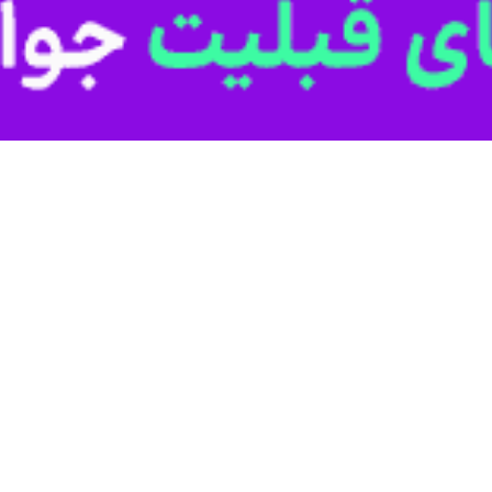
ا در انگلیس نشان می‌دهد افکار عمومی نسبت به تجاوز اقدام تجاوزکارانه ر
می‌دهد اکثریت قابل توجه شهروندان انگلیسی بر این باورند که درگیری میان 
ت هم‌زمان با تشدید تنش‌ها در غرب آسیا بیشترین جهش یک‌روزه خود طی 
اروپایی از جمله انگلیس را افزایش داده است.
ی اقتصادی ادامه درگیری‌ها هشدار داده‌ و برلزوم کاهش فوری تنش‌ها تاکید 
شت خانوارها و فعالیت کسب‌وکارها در این کشور اثر بگذارد.
قتصادی ناشی از این بحران گفت که وزیر دارایی انگلیس به‌طور مستمر با رئی
حران بر مردم و بنگاه‌های اقتصادی را کاهش دهد. استارمر در عین حال اعتراف
س در مجلس عوام هشدار داد که تحولات جاری در غرب آسیا می‌تواند فشار ا
زیر نظر دارد و در حال بررسی راهکارهایی برای مدیریت تبعات احتمالی آن است.
آسیب‌پذیری اقتصاد شهری لندن در برابر شوک‌های خارجی هشدار داد که طولا