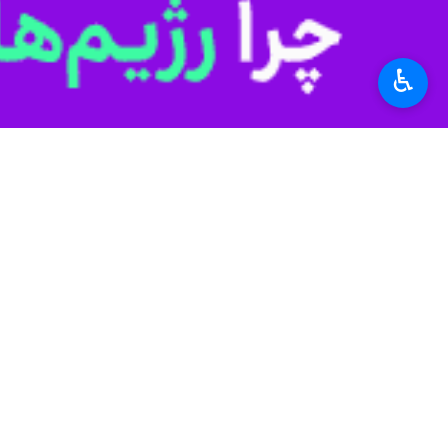
به گزارش
ایرنا
، نتایج بیشتر نظرسنجی‌ه
مؤسسه افکارسنجی
یوگاو،
حدود ۵۹ درصد مردم انگلیس با جنگ علیه ایران مخالف هستند.
♿︎
داده‌های آماری این موسسه همچنین نشان 
تحولات اثر مثبتی داشته باشد و ۱۳ درصد نیز معتقدند تأثیر چندانی بر زندگی آنان نخواهد گذاشت.
گزارش‌ها حاکی از آن است که قیمت نف
انرژی و تشدید فشار تورمی در کشورهای 
مقام‌های دولت انگلیس نسبت به پیامدها
جنگ در منطقه می‌تواند بر اقتصاد و معی
او با اشاره به بررسی روزانه تحولات ا
اقداماتی است که بتواند آثار احتمالی ب
و زندگی خانوارها بیشتر خواهد شد.
هم‌زمان ریچل ریوز وزیر دارایی انگلی
بازارهای جهانی انرژی را به‌طور مستمر 
صادق خان شهردار لندن هم با اشاره به 
مردم در پایتخت انگلیس وارد کند.