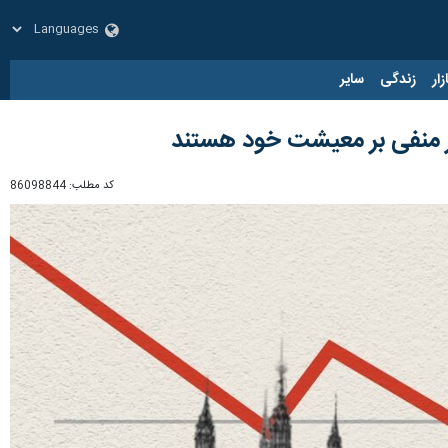
زار
زندگی
سایر
کد مطلب:
86098844