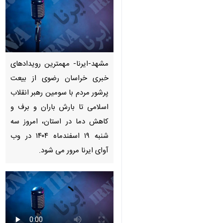
Pause
Play
00:00
00:00
♿︎