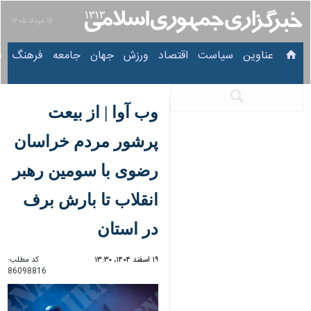
۱۶ مرداد ۱۴۰۵
عناوین‌
سیاست
اقتصاد
ورزش
جهان
جامعه
فرهنگ
سیاس
وب آوا | از بیعت پرشور
مردم خراسان رضوی با
سومین رهبر انقلاب تا
بارش برف در استان
۱۹ اسفند ۱۴۰۴، ۱۳:۳۰
کد مطلب:
86098816