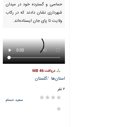
دریافت
46 MB
fullscreen
گرگان - ایرنا - گرگان این روزها
میزبان صحنه‌هایی بی‌نظیر از عشق
و وفاداری است و مردم خونخواه و
ولایت‌مدار این شهر با حضور
حماسی و گسترده خود در میدان
شهرداری نشان دادند که در رکاب
ولایت تا پای جان ایستاده‌اند.
استان‌ها
گلستان
۲ نفر
سعید حسام
♿︎