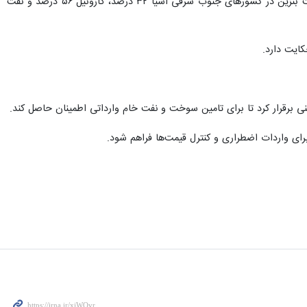
بر اساس آمار منتشرشده از سوی شرکت نفتی «پترولیمکس» (Petrolimex)، از پایان ماه گذشته میلادی تاکنون قیمت بنزین در کشورهای جنوب شرقی آسیا ۳۲ درصد، گازوئیل ۵۶ درصد و نفت
کایت دارد.
ی برقرار کرد تا برای تامین سوخت و نفت خام وارداتی اطمینان حاصل کند.
رای واردات اضطراری و کنترل قیمت‌ها فراهم شود.