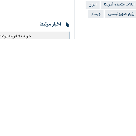
ایالات متحده آمریکا
ایران
رژیم صهیونیستی
ویتنام
اخبار مرتبط
خرید ۹۰ فروند بوئینگ؛ محور دیدار ترامپ و رهبر ویتنام
تهران – ایرنا – دونال
شرکت‌های هواپیمایی
تهران-ایرنا- تعداد زی
فارن پالیسی: جنگ ب
تهران-ایرنا- پاسخ سری
رسانه فیلیپینی: آمر
تهران – ایرنا- یک ناظ