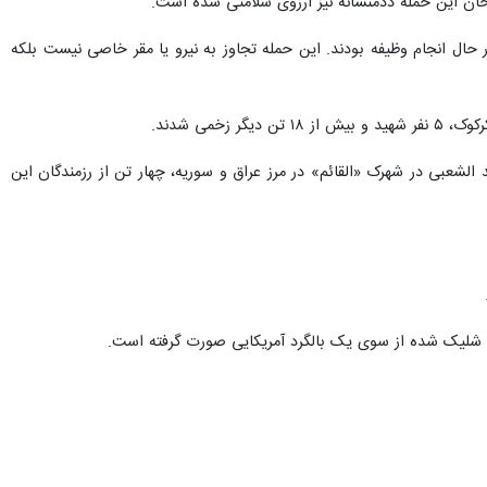
ج مردمی عراق (حشد الشعبی) اعلام کرد: این حمله به نیرو یا مقر خاصی