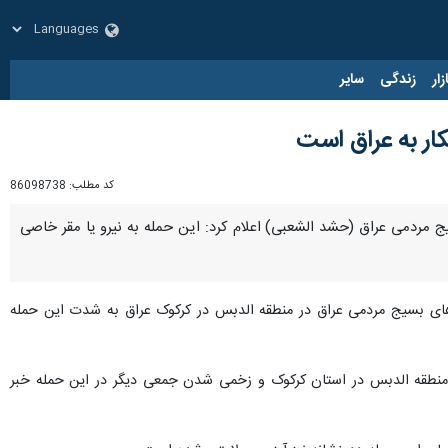
زار
زندگی
سایر
ار به عراق است
کد مطلب:
86098738