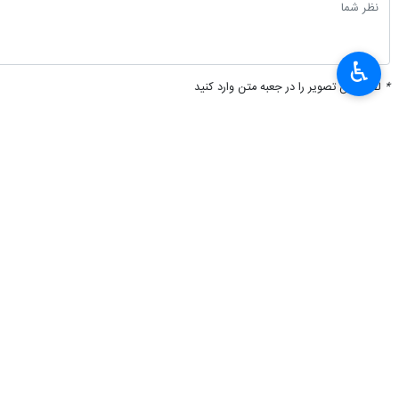
♿︎
*
لطفا متن تصویر را در جعبه متن وارد کنید
×
پیشنهاد سردبیر