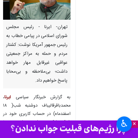
تهران- ایرنا - رئیس مجلس
شورای اسلامی در پیامی خطاب به
رئیس جمهور آمریکا نوشت: کشتار
مردم و حمله به مراکز جمعیتی
عواقبی غیرقابل مهار خواهد
داشت؛ بی‌ملاحظه و بی‌محابا
پاسخ خواهیم داد.
به گزارش خبرنگار سیاسی
ایرنا
،
محمدباقرقالیباف دوشنبه شب( ۱۸
اسفندماه) در حساب کاربری خود در
♿︎
شبکه ایکس نوشت: ترامپ رسما
×
اعلام کرد که «گروه‌های مردم» را به