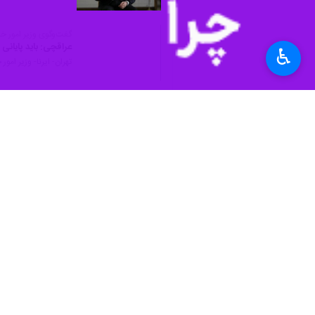
گفت‌وگوی وزیر امور خارجه با برن
عراقچی: باید پایانی
♿︎
تهران- ایرنا- وزیر ام
نظر شما
*
لطفا متن تصویر را در جعبه متن وارد کنید