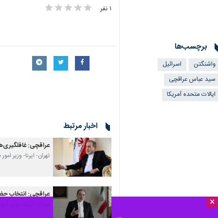
۱ نفر
برچسب‌ها
واشنگتن
اسرائیل
سید عباس عراقچی
ایالات متحده آمریکا
اخبار مرتبط
عراقچی: غافلگیری‌ها
تهران- ایرنا- وزیر امو
عراقچی: انتخاب حضر
×
تهران - ایرنا - وزیر