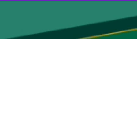
 کفایت و اقتدار به‌سوی مراتب والایی از بهروزی و سعادت رهنمون خواهند
سید مجتبی خامنه‌ای به عنوان سومین رهبر انقلاب اسلامی
آمده
است: در پی
منه‌ای (ره) به‌دست آمریکا و صهیونیسم متجاوز و جنایتکار، مجلس خبرگان
ن ولی فقیه و رهبر جدید انقلاب اسلامی برگزید.
ر امت اسلامی گردید که به یاری پروردگار تداوم حیات جمهوری اسلامی ایران
امتحانی به‌غایت دشوار، امام و پدر عالیقدر و مادر مکرمه و همسر مؤمنه و
 الهی سربلند بیرون آمد.
 را، بر بنیانی که حضرت امام راحل عظیم الشأن و امام خامنه‌ای شهید رحمه‌
یوسف درویشی