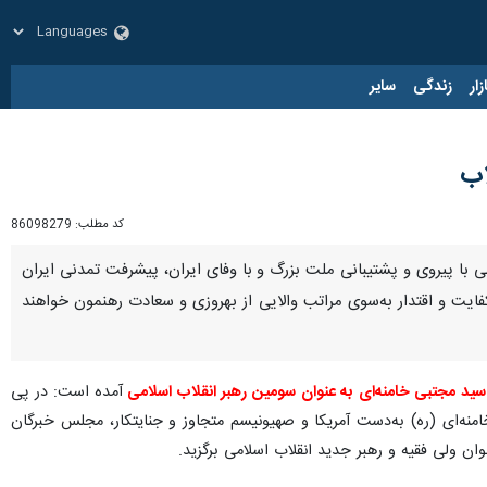
زار
زندگی
سایر
اب
کد مطلب:
86098279