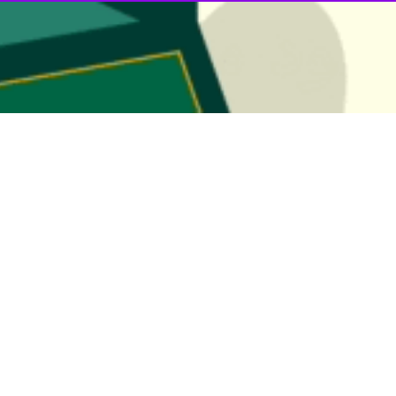
احل عظیم الشأن و امام خامنه‌ای شهید رحمه‌ الله علیهما استوار ساختند، با
بیانیه مرکز الگوی اسلامی ایرانی پیشرفت
به مناسبت انتخاب حضرت آیت الله 
در شهادت مظلومانه و موج‌آفرین رهبر فرزانه انقلاب اسلامی حضرت امام خا
ران سنگین دشمن، حضرت آیت الله سید مجتبی خامنه‌ای دامت برکاته را به عنوا
و خطیرترین روزهای تاریخ ایران و اسلام، تسکینی بر دل‌های بی‌تاب و داغدا
ین خواهد نمود.
بری انقلاب اسلامی به دست عالمی پارسا، شجاع، مدیر و مدبر سپرده شد که در 
علیهم را یک‌جا تقدیم آستان احدیت نمود و به‌عنوان شهید زنده از بوته آزمایش
 با پیروی و پشتیبانی ملت بزرگ و با وفای ایران، پیشرفت تمدنی ایران اسلامی
 اقتدار به‌سوی مراتب والایی از بهروزی و سعادت رهنمون خواهند ساخت.