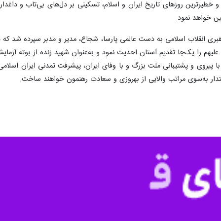
نی پیشرفت با صدور بیانیه‌ای اعلام کرد: رجاء واثق دارد که معظم‌له به‌فضل 