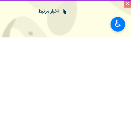
اسلامی را، بر بنیانی که حضرت امام ر
×
ساخت.
♿︎
به گزارش روز دوشنبه گروه علمی
ایرنا
در 
مصیبت عظیم ملت ایران و آزادگان جهان 
رهبری در کوران جنگ تحمیلی و زیر بمبا
این انتخاب شایسته در یکی از تلخ‌ترین 
را به‌رغم بدخواهی دشمنان کور دل تضم
در این انتخاب به‌موقع، وظیفه سنگین ره
خواهر گرامی و بستگان عزیزی رحمه الله 
رجاء واثق دارد که معظم‌له به‌فضل الهی
الله علیهما استوار ساختند، با کفایت و
علم و آموزش
دانشگاه‌ها
۰ نفر