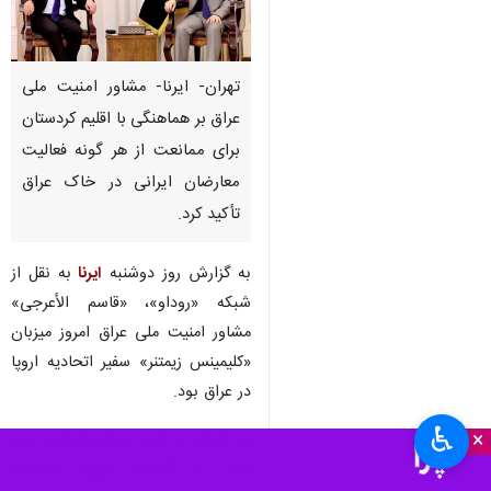
تهران- ایرنا- مشاور امنیت ملی
عراق بر هماهنگی با اقلیم کردستان
برای ممانعت از هر گونه فعالیت
معارضان ایرانی در خاک عراق
تأکید کرد.
به گزارش روز دوشنبه
ایرنا
به نقل از
شبکه «روداو»، «قاسم الأعرجی»
مشاور امنیت ملی عراق امروز میزبان
«کلیمینس زیمتنر» سفیر اتحادیه اروپا
در عراق بود.
♿︎
×
دو طرف در این دیدار همکاری بین
عراق و اتحادیه اروپا، تحولات