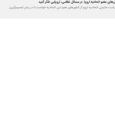
یه اروپا امروز (دوشنبه) از امضای قراردادهای همکاری‌های نظامی با استرالیا، 
 کالاس
اعلام کرد که اتحادیه اروپا در روزهای آینده قراردادهای دفاعی با استرالی
نرانی خود در بروکسل گفت که کشورهای دیگری نیز برای همکاری با این اتحادی
سراسر جهان به دنبال تنوع‌بخشی به شراکت‌های خود برای مدیریت خطرات فزا
پایی ضرورت استقلال در مورد مسائل نظامی و دفاعی از آمریکاست. اختلاف م
ی بر همکاری همه جانبه میان کشورهای قاره سبز، استقلال در این زمینه و کا