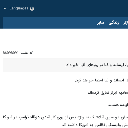
زار
زندگی
سایر
کد مطلب:
86098091