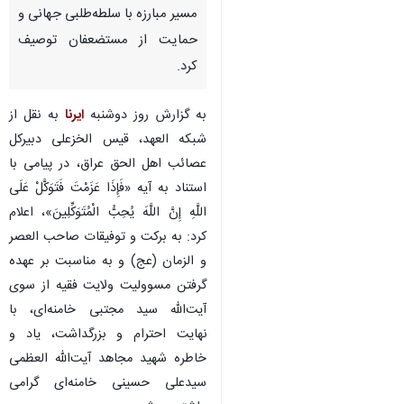
مسیر مبارزه با سلطه‌طلبی جهانی و
حمایت از مستضعفان توصیف
کرد.
به گزارش روز دوشنبه
ایرنا
به نقل از
شبکه العهد، قیس الخزعلی دبیرکل
عصائب اهل الحق عراق، در پیامی با
استناد به آیه «فَإِذَا عَزَمْتَ فَتَوَکَّلْ عَلَی
اللَّهِ إِنَّ اللَّهَ یُحِبُّ الْمُتَوَکِّلِینَ»، اعلام
کرد: به برکت و توفیقات صاحب العصر
و الزمان (عج) و به مناسبت بر عهده
گرفتن مسوولیت ولایت فقیه از سوی
آیت‌الله سید مجتبی خامنه‌ای، با
نهایت احترام و بزرگداشت، یاد و
♿︎
خاطره شهید مجاهد آیت‌الله العظمی
سیدعلی حسینی خامنه‌ای گرامی