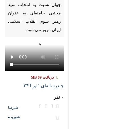
Pause
Play
00:00
00:00
♿︎