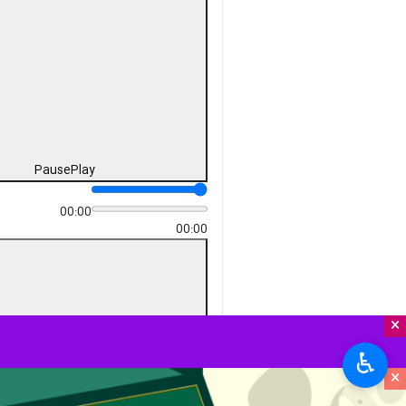
دریافت
36 MB
fullscreen
بیرجند - ایرنا - امروز ۱۸ اسفند،
میدان شهید آیت‌الله خامنه‌ای
(ابوذر) بیرجند شاهد حماسه‌ای
تاریخی بود، مردم ولایت‌مدار با
طنین شعارهای استکبارستیز، سلامِ
تمام‌قد خود را به علمدار جدید
انقلاب، حضرت آیت‌الله
سیدمجتبی خامنه‌ای تقدیم کردند
تا ثبات و اقتدار پرچم ولایت را در
فصل سوم انقلاب به رخ جهانیان
بکشند.
×
به گزارش ایرنا
، مجلس خبرگان رهبری
♿︎
بامداد دوشنبه ۱۸ اسفندماه در
×
بیانیه‌ای، «آیت‌الله سید مجتبی