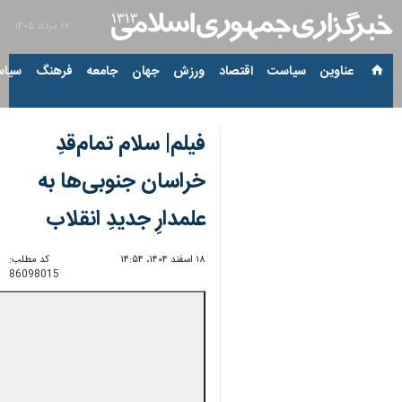
۱۷ مرداد ۱۴۰۵
عناوین‌
سیاست
اقتصاد
ورزش
جهان
جامعه
فرهنگ
سیاس
فیلم| سلام تمام‌قدِ
خراسان جنوبی‌ها به
علمدارِ جدیدِ انقلاب
۱۸ اسفند ۱۴۰۴، ۱۴:۵۴
کد مطلب:
86098015
00:00
0:00
Unmute
Settings
PIP
Enter
Download