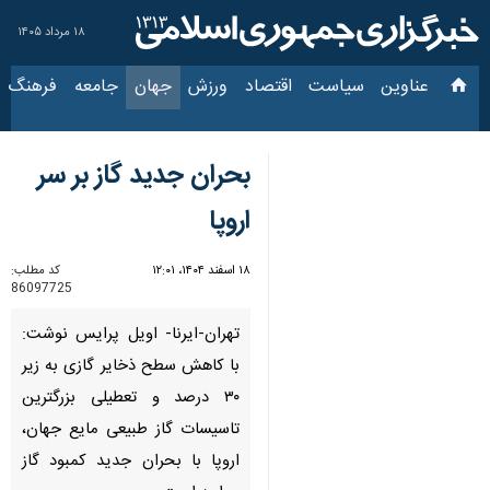
۱۸ مرداد ۱۴۰۵
عناوین‌
سیاست
اقتصاد
ورزش
جهان
جامعه
فرهنگ
س
بحران جدید گاز بر سر
اروپا
۱۸ اسفند ۱۴۰۴، ۱۲:۰۱
کد مطلب:
86097725
تهران-ایرنا- اویل پرایس نوشت:
با کاهش سطح ذخایر گازی به زیر
۳۰ درصد و تعطیلی بزرگترین
تاسیسات گاز طبیعی مایع جهان،
اروپا با بحران جدید کمبود گاز