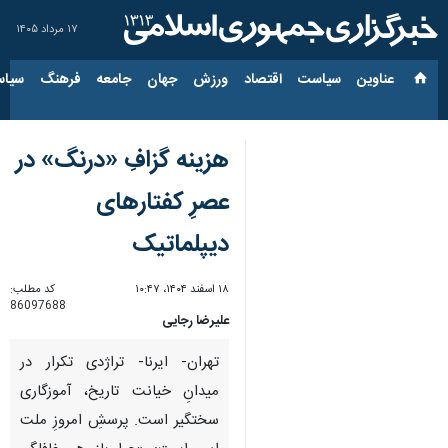
۱۷ مرداد ۱۴۰۵
عناوین‌
سیاست
اقتصاد
ورزش
جهان
جامعه
فرهنگ
سیاس
هزینه گزافِ «درنگ» در
عصرِ کفتارهای
دیپلماتیک
۱۸ اسفند ۱۴۰۴، ۱۰:۴۷
کد مطلب:
86097688
علیرضا رجایی
تهران- ایرنا- تراژدی تکرار در
میدانِ خیانت تاریخ، آموزگاری
سختگیر است. پرسشِ امروزِ ملت