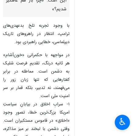
این است: «چرا باز هم غافلگیر
شدیم؟»
با وجود تجربه تلخ بدعهدی‌های
ترامپ، انتظار در راهروهای تاریک
دیپلماسی، خطایی راهبردی بود.
در مواجهه با حکمرانی «خون‌آشام»
هر ثانیه درنگ، تقدیمِ فرصتِ شلیک
به دشمن است. مماطله در برابر
کفتارهایی که تنها زبان زور را
می‌فهمند، نه تدبیر، بلکه قمار بر سر
امنیت ملی است.
۱- سرابِ اخلاق در بیابانِ سیاستِ
امریکا بزرگ‌ترین خطا، تصورِ وجودِ
♿︎
«اخلاق» در قاموس مستکبران است.
وقتی دشمن با لبخند بر میز مذاکره،