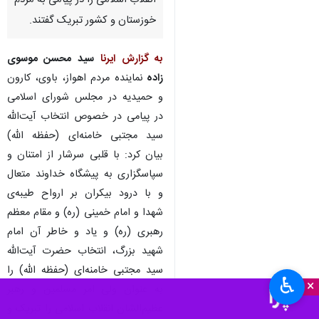
انقلاب اسلامی را در پیامی به مردم
خوزستان و کشور تبریک گفتند.
به گزارش ایرنا
سید محسن موسوی
زاده
نماینده مردم اهواز، باوی، کارون
و حمیدیه در مجلس شورای اسلامی
در پیامی در خصوص انتخاب آیت‌الله
سید مجتبی خامنه‌ای (حفظه الله)
بیان کرد: با قلبی سرشار از امتنان و
سپاسگزاری به پیشگاه خداوند متعال
و با درود بیکران بر ارواح طیبه‌ی
شهدا و امام خمینی (ره) و مقام معظم
رهبری (ره) و یاد و خاطر آن امام
شهید بزرگ، انتخاب حضرت آیت‌الله
سید مجتبی خامنه‌ای (حفظه الله) را
♿︎
×
به عنوان ولی امر مسلمین و رهبر
عظیم‌الشان انقلاب اسلامی را تبریک و