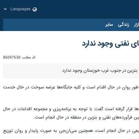
زار
زندگی
سایر
ی نفتی وجود ندارد
کد مطلب:
86097630