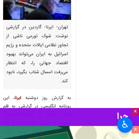
تهران- ایرنا- گاردین در گزارشی
نوشت: شوک تورمی ناشی از
تجاوز نظامی ایالات متحده و رژیم
اسرائیل به ایران می‌تواند بهبود
اقتصاد جهانی را، که انتظار
می‌رفت امسال شتاب بگیرد، نابود
کند.
به گزارش روز دوشنبه
ایرنا
، این
روزنامه انگلیسی در گزارشی به قلم
×
فیلیپ اینمن و کالینا ماکورتوف،
♿︎
نوشت: با جهش قیمت نفت و گاز،
×
علی‌رغم وعده دونالد ترامپ رئیس