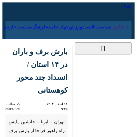
۱۵ مرداد ۱۴۰۵
عناوین‌
سیاست
اقتصاد
ورزش
جهان
جامعه
فرهنگ
بارش برف و باران در
۱۴ استان / انسداد چند
محور کوهستانی
۱۸ اسفند ۱۴۰۴، ۹:۲۵
کد مطلب:
86097580
تهران - ایرنا - جانشین پلیس راه
راهور فراجا از بارش برف و
باران در ۱۴ استان کشور خبر داد
و اعلام کرد: در حال حاضر تردد