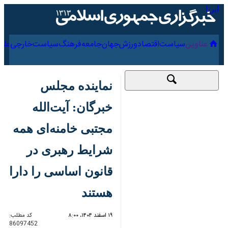
۱۵ مرداد ۱۴۰۵
عناوین‌
سیاست
اقتصاد
ورزش
جهان
جامعه
فرهنگ
سیا
نماینده مجلس خبرگان:
آیت‌الله مجتبی
خامنه‌ای همه شرایط
رهبری در قانون اساسی
را دارا هستند
۱۹ اسفند ۱۴۰۴، ۸:۰۰
کد مطلب:
86097452
بیعت با رهبر انقلاب