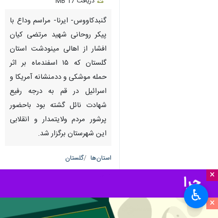
دریافت
17 MB
fullscreen
گنبدکاووس- ایرنا- مراسم وداع با
پیکر روحانی شهید مرتضی کیان
افشار از اهالی مینودشت استان
گلستان که ۱۵ اسفندماه بر اثر
حمله موشکی و ددمنشانه آمریکا و
اسرائیل در قم به درجه رفیع
شهادت نائل گشته بود باحضور
پرشور مردم ولایتمدار و انقلابی
این شهرستان برگزار شد.
استان‌ها
گلستان
×
۷ نفر
♿︎
علی نوری
×
نسب