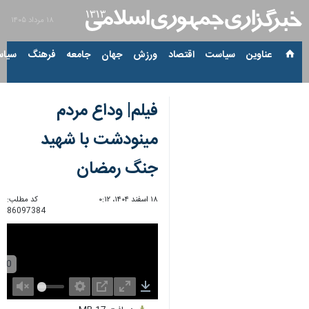
۱۸ مرداد ۱۴۰۵
عناوین‌
سیاست
اقتصاد
ورزش
جهان
جامعه
فرهنگ
سیاس
فیلم| وداع مردم
مینودشت با شهید
جنگ رمضان
۱۸ اسفند ۱۴۰۴، ۰:۱۲
کد مطلب:
86097384
Unmute
Settings
PIP
Enter
Download