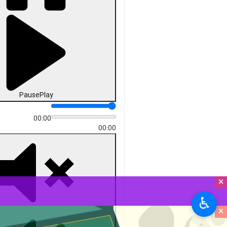
Pause
Play
00:00
00:00
×
♿︎
×