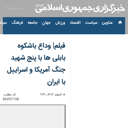
۱۵ مرداد ۱۴۰۵
عناوین‌
سیاست
اقتصاد
ورزش
جهان
جامعه
فرهنگ
سیاس
فیلم| وداع باشکوه
بابلی ها با پنج شهید
جنگ آمریکا و اسراییل
با ایران
۱۸ اسفند ۱۴۰۴، ۹:۳۰
کد مطلب:
86097198